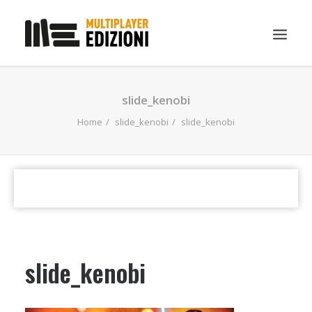
IN EVIDENZA
slide_kenobi
LIBRI
Home
slide_kenobi
slide_kenobi
GUIDE STRATEGICHE
GADGET
NEWS
CONTATTI
CHI SIAMO
slide_kenobi
DOWNLOAD
RICERCA