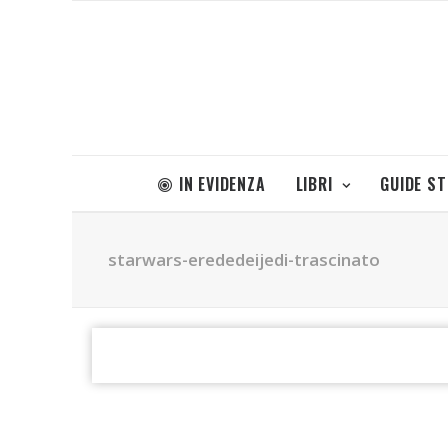
IN EVIDENZA
LIBRI
GUIDE S
starwars-erededeijedi-trascinato