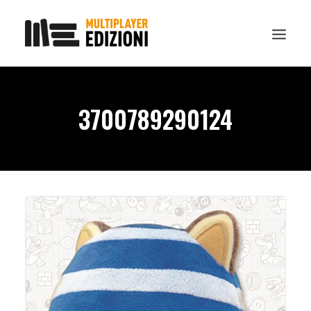
IN EVIDENZA
3700789290124
LIBRI
GUIDE STRATEGICHE
GADGET
NEWS
CONTATTI
CHI SIAMO
DOWNLOAD
RICERCA