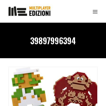
IN EVIDENZA
39897996394
LIBRI
GUIDE STRATEGICHE
GADGET
NEWS
CONTATTI
CHI SIAMO
DOWNLOAD
RICERCA