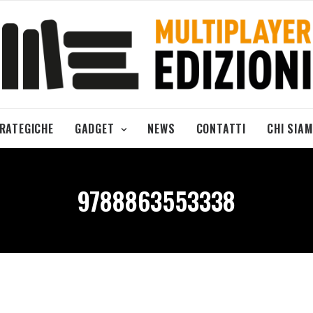
TRATEGICHE
GADGET
NEWS
CONTATTI
CHI SIA
9788863553338