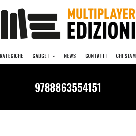
TRATEGICHE
GADGET
NEWS
CONTATTI
CHI SIA
9788863554151