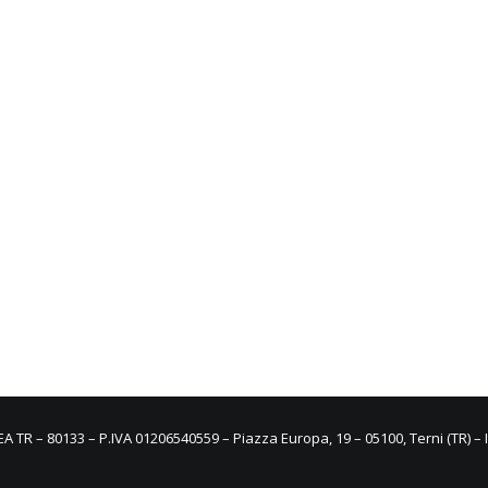
REA TR – 80133 – P.IVA 01206540559 – Piazza Europa, 19 – 05100, Terni (TR) – I