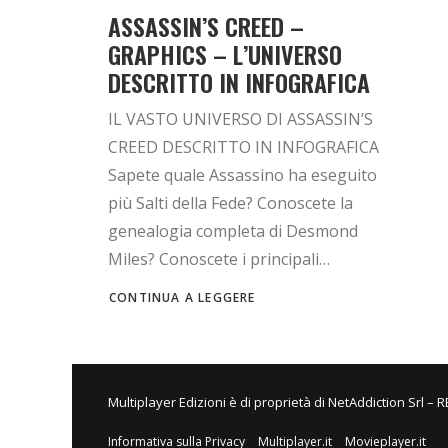
ASSASSIN’S CREED –
GRAPHICS – L’UNIVERSO
DESCRITTO IN INFOGRAFICA
IL VASTO UNIVERSO DI ASSASSIN’S
CREED DESCRITTO IN INFOGRAFICA
Sapete quale Assassino ha eseguito
più Salti della Fede? Conoscete la
genealogia completa di Desmond
Miles? Conoscete i principali…
CONTINUA A LEGGERE
Multiplayer Edizioni è di proprietà di NetAddiction Srl – 
Informativa sulla Privacy
Multiplayer.it
Movieplayer.it