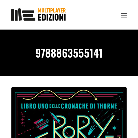
IN EVIDENZA
9788863555141
LIBRI
GUIDE STRATEGICHE
GADGET
NEWS
CONTATTI
CHI SIAMO
DOWNLOAD
RICERCA