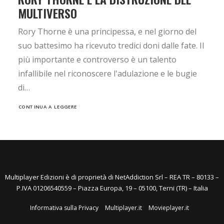
MULTIVERSO
Rory Thorne è una principessa, e nel giorno del
suo battesimo ha ricevuto tredici doni dalle fate. Il
più importante e controverso è un talento
infallibile nel riconoscere l'adulazione e le bugie
di…
CONTINUA A LEGGERE
Multiplayer Edizioni è di proprietà di NetAddiction Srl – REA TR – 80133 –
P.IVA 01206540559 – Piazza Europa, 19 – 05100, Terni (TR) – Italia
Informativa sulla Privacy
Multiplayer.it
Movieplayer.it