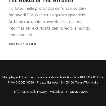
Tuffatevi nelle profondità dell’universo dark
fantasy di The Witcher! In questo splendido
Artbook cartonato troverete illustrazioni,
informazioni e curiosità dell’incredibile mondo
dominato dai…
CONTINUA A LEGGERE
Multiplayer Edizioni è di proprietà di NetAddiction Srl – REA TR – 80133 –
P.IVA 01206540559 – Piazza Europa, 19 – 05100, Terni (TR) – Italia
Informativa sulla Privacy
Multiplayer.it
Movieplayer.it