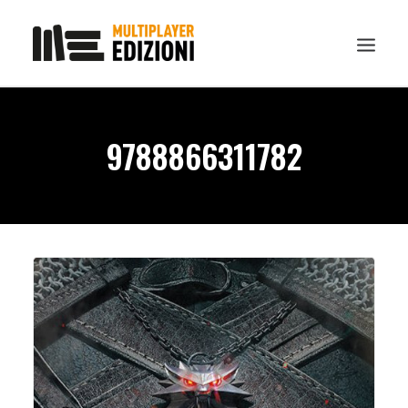
IN EVIDENZA
9788866311782
LIBRI
GUIDE STRATEGICHE
GADGET
NEWS
CONTATTI
CHI SIAMO
DOWNLOAD
RICERCA