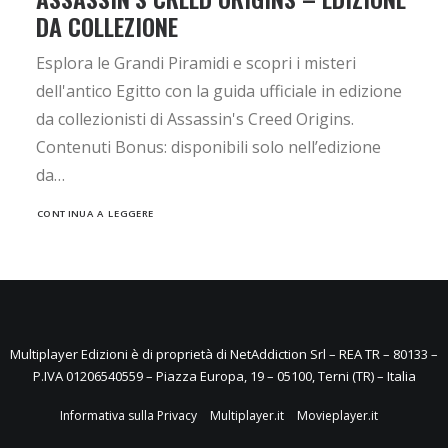
DA COLLEZIONE
Esplora le Grandi Piramidi e scopri i misteri
dell'antico Egitto con la guida ufficiale in edizione
da collezionisti di Assassin's Creed Origins.
Contenuti Bonus: disponibili solo nell’edizione
da…
CONTINUA A LEGGERE
Multiplayer Edizioni è di proprietà di NetAddiction Srl – REA TR – 80133 –
P.IVA 01206540559 – Piazza Europa, 19 – 05100, Terni (TR) – Italia
Informativa sulla Privacy
Multiplayer.it
Movieplayer.it