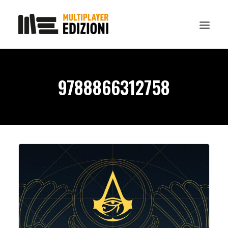
IN EVIDENZA
9788866312758
LIBRI
GUIDE STRATEGICHE
GADGET
NEWS
CONTATTI
CHI SIAMO
DOWNLOAD
RICERCA