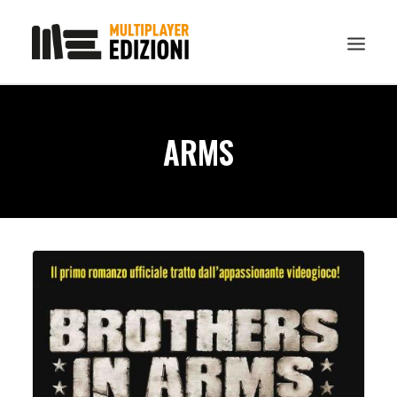
IN EVIDENZA
ARMS
LIBRI
GUIDE STRATEGICHE
GADGET
NEWS
CONTATTI
CHI SIAMO
DOWNLOAD
RICERCA