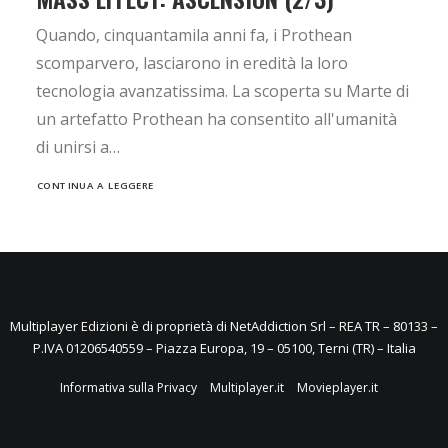
Quando, cinquantamila anni fa, i Prothean
scomparvero, lasciarono in eredità la loro
tecnologia avanzatissima. La scoperta su Marte di
un artefatto Prothean ha consentito all'umanità
di unirsi a…
CONTINUA A LEGGERE
Multiplayer Edizioni è di proprietà di NetAddiction Srl – REA TR – 80133 –
P.IVA 01206540559 – Piazza Europa, 19 – 05100, Terni (TR) – Italia
Informativa sulla Privacy
Multiplayer.it
Movieplayer.it