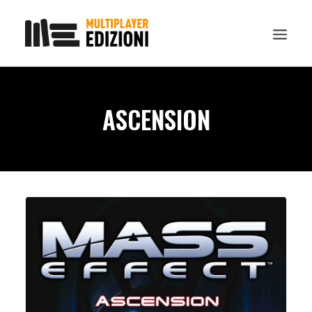
IN EVIDENZA
ASCENSION
LIBRI
GUIDE STRATEGICHE
GADGET
NEWS
CONTATTI
CHI SIAMO
DOWNLOAD
RICERCA