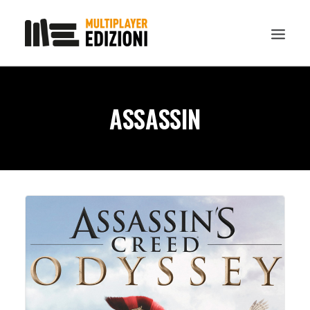
IN EVIDENZA
ASSASSIN
LIBRI
GUIDE STRATEGICHE
GADGET
NEWS
CONTATTI
CHI SIAMO
DOWNLOAD
RICERCA