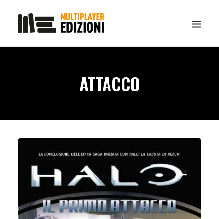
IN EVIDENZA
ATTACCO
LIBRI
GUIDE STRATEGICHE
GADGET
NEWS
CONTATTI
CHI SIAMO
DOWNLOAD
RICERCA