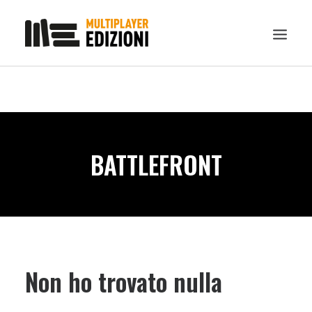
IN EVIDENZA
LIBRI
GUIDE STRATEGICHE
BATTLEFRONT
GADGET
NEWS
CONTATTI
CHI SIAMO
DOWNLOAD
Non ho trovato nulla
RICERCA