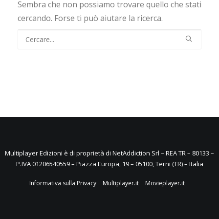
Sembra che non possiamo trovare quello che stati
cercando. Forse ti può aiutare la ricerca.
Multiplayer Edizioni è di proprietà di NetAddiction Srl – REA TR – 80133 –
P.IVA 01206540559 – Piazza Europa, 19 – 05100, Terni (TR) – Italia
Informativa sulla Privacy
Multiplayer.it
Movieplayer.it