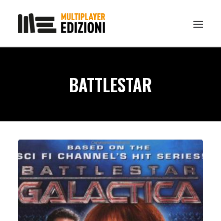
IN EVIDENZA
BATTLESTAR
LIBRI
GUIDE STRATEGICHE
GADGET
NEWS
CONTATTI
CHI SIAMO
DOWNLOAD
RICERCA