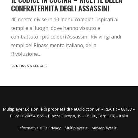
CONFRATERNITA DEGLI ASSASSINI
40 ricette divise in 10 menù completi, ispirati ai
tempi e ai luoghi dove hanno vissuto e
combattuto i più celebri Assassini. Rivivi i grandi
tempi del Rinascimento italiano, della
Rivoluzione…
CONTINUA A LEGGERE
Multiplayer Edizioni è di proprietà di NetAddiction Srl – REA TR – 80133 –
P.IVA 01206540559 – Piazza Europa, 19 – 05100, Terni (TR) – Italia
Informativa sulla Privacy
Multiplayer.it
Movieplayer.it