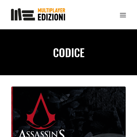
IN EVIDENZA
CODICE
LIBRI
GUIDE STRATEGICHE
GADGET
NEWS
CONTATTI
CHI SIAMO
DOWNLOAD
RICERCA