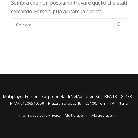
Sembra che non possiamo trovare quello che stati
cercando. Forse ti può aiutare la ricerca.
Multiplayer Edizioni è di proprietà di NetAddiction Srl – REA TR – 80133 –
P.IVA 01206540559 – Piazza Europa, 19 – 05100, Terni (TR) – Italia
Informativa sulla Privacy
Multiplayer.it
Movieplayer.it