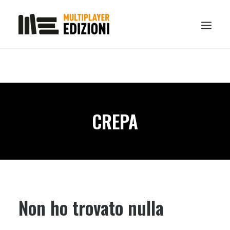
IN EVIDENZA
LIBRI
GUIDE STRATEGICHE
CREPA
GADGET
NEWS
CONTATTI
CHI SIAMO
DOWNLOAD
Non ho trovato nulla
RICERCA