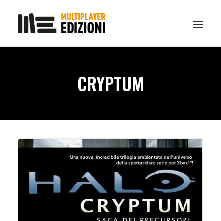
IN EVIDENZA
LIBRI
GUIDE STRATEGICHE
GADGET
CRYPTUM
NEWS
CONTATTI
CHI SIAMO
DOWNLOAD
RICERCA