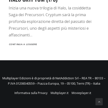
Inizia una nuova trilogia di Halo, la cosiddetta
Saga dei Precursori. Cryptum sarà la prima
profonda esplorazione diretta del passato dei
Precursori, uno degli aspetti più misteriosi e
affascinanti…
CONTINUA A LEGGERE
Multiplayer Edizioni è di proprietà di NetAddiction Srl – REA TR – 80133 –
P.IVA 01206540559 – Piazza Europa, 19 – 05100, Terni (TR) – Italia
Informativa sulla Privacy
Multiplayer.it
Movieplayer.it