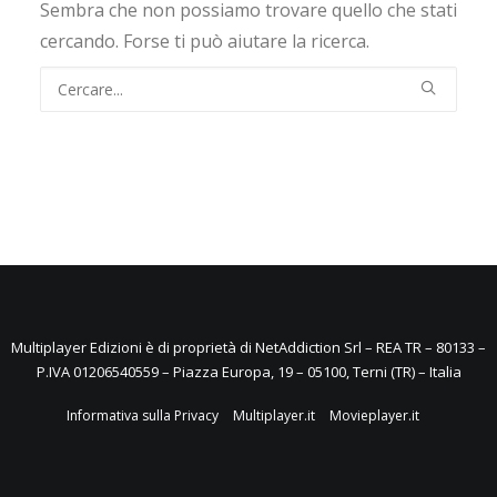
Sembra che non possiamo trovare quello che stati
cercando. Forse ti può aiutare la ricerca.
Multiplayer Edizioni è di proprietà di NetAddiction Srl – REA TR – 80133 –
P.IVA 01206540559 – Piazza Europa, 19 – 05100, Terni (TR) – Italia
Informativa sulla Privacy
Multiplayer.it
Movieplayer.it