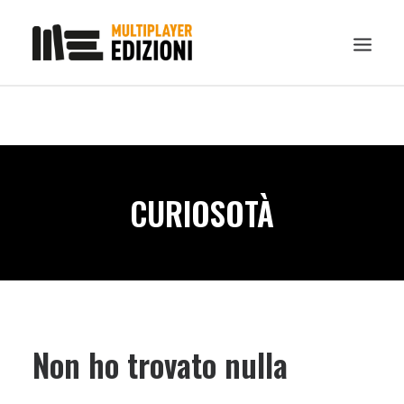
IN EVIDENZA
LIBRI
GUIDE STRATEGICHE
CURIOSOTÀ
GADGET
NEWS
CONTATTI
CHI SIAMO
DOWNLOAD
Non ho trovato nulla
RICERCA