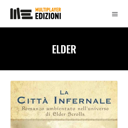
IN EVIDENZA
ELDER
LIBRI
GUIDE STRATEGICHE
GADGET
NEWS
CONTATTI
CHI SIAMO
DOWNLOAD
RICERCA