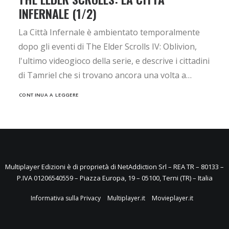
INFERNALE (1/2)
La Città Infernale è ambientato temporalmente
dopo gli eventi di The Elder Scrolls IV: Oblivion,
l'ultimo videogioco della serie, e descrive i cittadini
di Tamriel che si trovano ancora una volta a…
CONTINUA A LEGGERE
Multiplayer Edizioni è di proprietà di NetAddiction Srl – REA TR – 80133 –
P.IVA 01206540559 – Piazza Europa, 19 – 05100, Terni (TR) – Italia
Informativa sulla Privacy
Multiplayer.it
Movieplayer.it