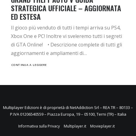
STRATEGICA UFFICIALE – AGGIORNATA
ED ESTESA
Il gioco più venduto di tutti i tempi arriva su PS4,
Xbox One e PC! Inoltre vi sveleremo tutti i segreti
di GTA Online! • Descrizione complete di tutti gli
aggiornamenti e ampliamenti di…
CONTINUA A LEGGERE
Multiplayer Edizioni è di proprietà di NetAddiction Srl – REA TR – 80133 –
P.IVA 01206540559 – Piazza Europa, 19 – 05100, Terni (TR) – Italia
Informativa sulla Privacy
Multiplayer.it
Movieplayer.it