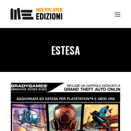
IN EVIDENZA
ESTESA
LIBRI
GUIDE STRATEGICHE
GADGET
NEWS
CONTATTI
CHI SIAMO
DOWNLOAD
RICERCA