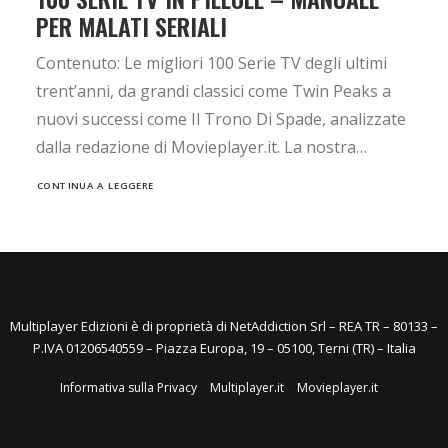
PER MALATI SERIALI
Contenuto: Le migliori 100 Serie TV degli ultimi
trent’anni, da grandi classici come Twin Peaks a
nuovi successi come Il Trono Di Spade, analizzate
dalla redazione di Movieplayer.it. La nostra…
CONTINUA A LEGGERE
Multiplayer Edizioni è di proprietà di NetAddiction Srl – REA TR – 80133 –
P.IVA 01206540559 – Piazza Europa, 19 – 05100, Terni (TR) – Italia
Informativa sulla Privacy
Multiplayer.it
Movieplayer.it