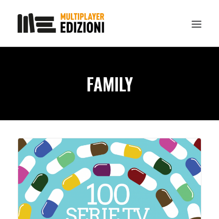
IN EVIDENZA
FAMILY
LIBRI
GUIDE STRATEGICHE
GADGET
NEWS
CONTATTI
CHI SIAMO
DOWNLOAD
RICERCA