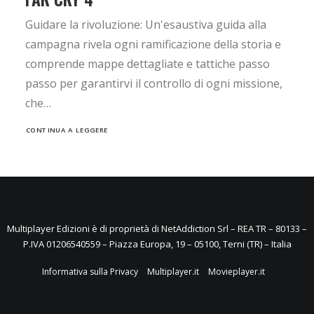
Guidare la rivoluzione: Un'esaustiva guida alla
campagna rivela ogni ramificazione della storia e
comprende mappe dettagliate e tattiche passo
passo per garantirvi il controllo di ogni missione,
che…
CONTINUA A LEGGERE
Multiplayer Edizioni è di proprietà di NetAddiction Srl – REA TR – 80133 –
P.IVA 01206540559 – Piazza Europa, 19 – 05100, Terni (TR) – Italia
Informativa sulla Privacy
Multiplayer.it
Movieplayer.it