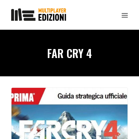
IN EVIDENZA
FAR CRY 4
LIBRI
GUIDE STRATEGICHE
GADGET
NEWS
CONTATTI
CHI SIAMO
DOWNLOAD
RICERCA