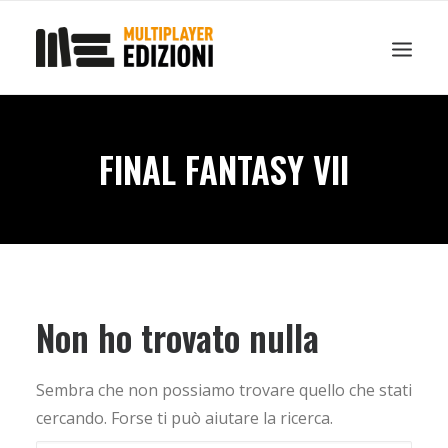
IN EVIDENZA
LIBRI
GUIDE STRATEGICHE
GADGET
FINAL FANTASY VII
NEWS
CONTATTI
CHI SIAMO
DOWNLOAD
Non ho trovato nulla
RICERCA
Sembra che non possiamo trovare quello che stati
cercando. Forse ti può aiutare la ricerca.