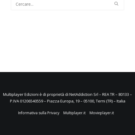
Multiplayer Edizioni è di proprietà di NetAddiction Srl – REA TR – 80133 –
P.IVA 01206540559 – Piazza Europa, 19 – 05100, Terni (TR) – Italia
Informativa sulla Privacy
Multiplayer.it
Movieplayer.it