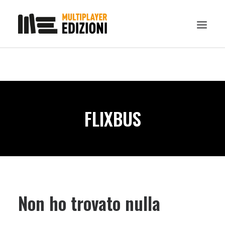
IN EVIDENZA
LIBRI
GUIDE STRATEGICHE
FLIXBUS
GADGET
NEWS
CONTATTI
CHI SIAMO
DOWNLOAD
Non ho trovato nulla
RICERCA