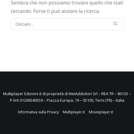
Sembra che non possiamo trovare quello che stati
cercando. Forse ti può aiutare la ricerca.
Multiplayer Edizioni è di proprietà di NetAddiction Srl – REA TR – 80133 –
P.IVA 01206540559 – Piazza Europa, 19 – 05100, Terni (TR) – Italia
Informativa sulla Privacy
Multiplayer.it
Movieplayer.it