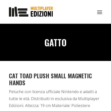
IN EVIDENZA
GATTO
LIBRI
GUIDE STRATEGICHE
GADGET
NEWS
CAT TOAD PLUSH SMALL MAGNETIC
CONTATTI
HANDS
CHI SIAMO
Peluche con licenza ufficiale Nintendo e adatti a
DOWNLOAD
tutte le età. Distribuiti in esclusiva da Multiplayer
RICERCA
Edizioni. Altezza: 19 cm Materiale: Poliestere