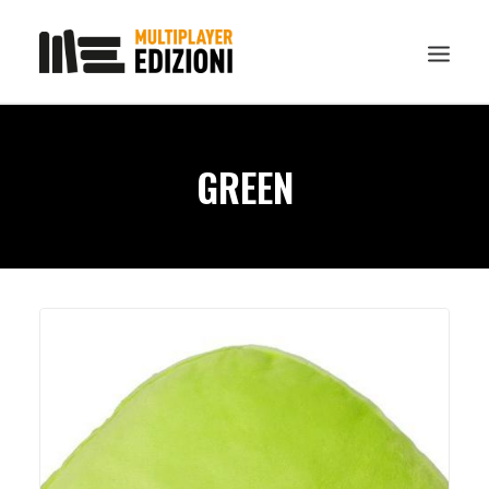
IN EVIDENZA
GREEN
LIBRI
GUIDE STRATEGICHE
GADGET
NEWS
CONTATTI
CHI SIAMO
DOWNLOAD
RICERCA