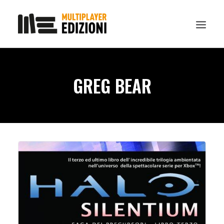
IN EVIDENZA
GREG BEAR
LIBRI
GUIDE STRATEGICHE
GADGET
NEWS
CONTATTI
CHI SIAMO
DOWNLOAD
RICERCA