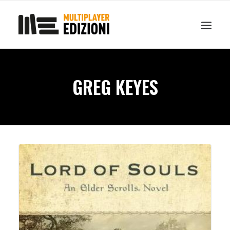
IN EVIDENZA
LIBRI
GUIDE STRATEGICHE
GADGET
GREG KEYES
NEWS
CONTATTI
CHI SIAMO
DOWNLOAD
RICERCA