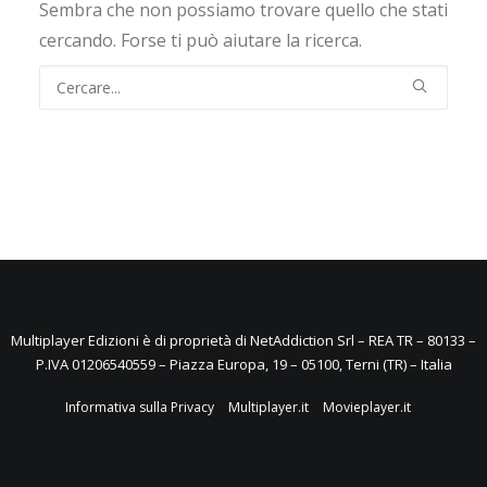
Sembra che non possiamo trovare quello che stati
cercando. Forse ti può aiutare la ricerca.
Multiplayer Edizioni è di proprietà di NetAddiction Srl – REA TR – 80133 –
P.IVA 01206540559 – Piazza Europa, 19 – 05100, Terni (TR) – Italia
Informativa sulla Privacy
Multiplayer.it
Movieplayer.it