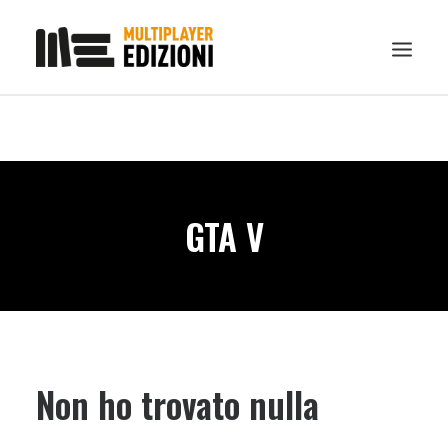
IN EVIDENZA
LIBRI
GUIDE STRATEGICHE
GTA V
GADGET
NEWS
CONTATTI
CHI SIAMO
DOWNLOAD
Non ho trovato nulla
RICERCA