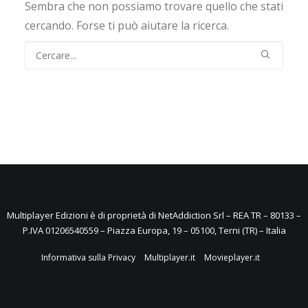
Sembra che non possiamo trovare quello che stati
cercando. Forse ti può aiutare la ricerca.
Multiplayer Edizioni è di proprietà di NetAddiction Srl – REA TR – 80133 –
P.IVA 01206540559 – Piazza Europa, 19 – 05100, Terni (TR) – Italia
Informativa sulla Privacy
Multiplayer.it
Movieplayer.it