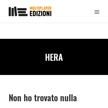
IN EVIDENZA
LIBRI
GUIDE STRATEGICHE
HERA
GADGET
NEWS
CONTATTI
CHI SIAMO
DOWNLOAD
Non ho trovato nulla
RICERCA