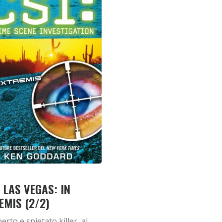
. LAS VEGAS: IN
EMIS (2/2)
erto e spietato killer, al