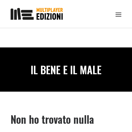
IN EVIDENZA
LIBRI
GUIDE STRATEGICHE
IL BENE E IL MALE
GADGET
NEWS
CONTATTI
CHI SIAMO
DOWNLOAD
Non ho trovato nulla
RICERCA