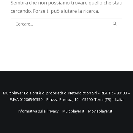
Sembra che non possiamo trovare quello che stati
cercando. Forse ti può aiutare la ricerca.
Multiplayer Edizioni è di proprietà di NetAddiction Srl – REA TR – 80133 –
P.IVA 01206540559 – Piazza Europa, 19 – 05100, Terni (TR) – Italia
Informativa sulla Privacy
Multiplayer.it
Movieplayer.it