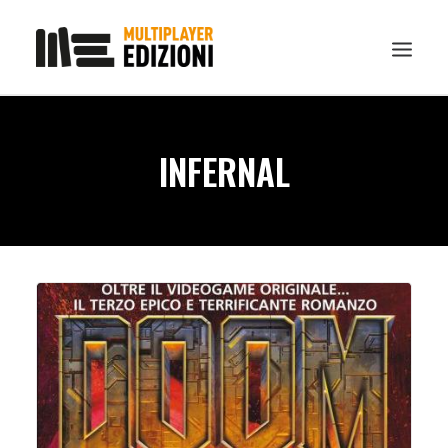
IN EVIDENZA
INFERNAL
LIBRI
GUIDE STRATEGICHE
GADGET
NEWS
CONTATTI
CHI SIAMO
DOWNLOAD
RICERCA