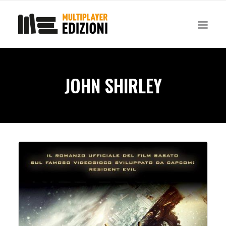
IN EVIDENZA
LIBRI
GUIDE STRATEGICHE
GADGET
JOHN SHIRLEY
NEWS
CONTATTI
CHI SIAMO
DOWNLOAD
RICERCA