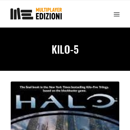
IN EVIDENZA
LIBRI
GUIDE STRATEGICHE
GADGET
KILO-5
NEWS
CONTATTI
CHI SIAMO
DOWNLOAD
RICERCA