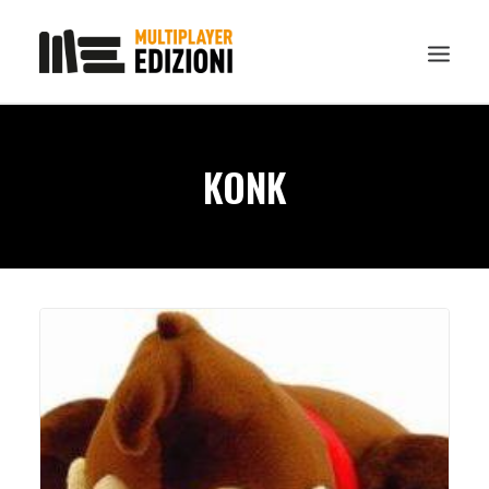
IN EVIDENZA
KONK
LIBRI
GUIDE STRATEGICHE
GADGET
NEWS
CONTATTI
CHI SIAMO
DOWNLOAD
RICERCA