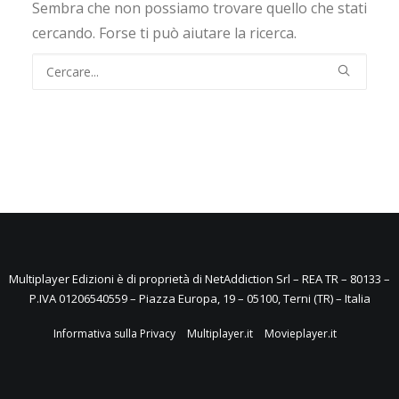
Sembra che non possiamo trovare quello che stati
cercando. Forse ti può aiutare la ricerca.
Multiplayer Edizioni è di proprietà di NetAddiction Srl – REA TR – 80133 –
P.IVA 01206540559 – Piazza Europa, 19 – 05100, Terni (TR) – Italia
Informativa sulla Privacy
Multiplayer.it
Movieplayer.it