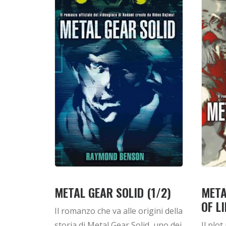
METAL GEAR SOLID (1/2)
META
OF L
Il romanzo che va alle origini della
storia di Metal Gear Solid, uno dei
Il plo