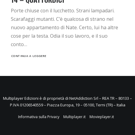
Porte chiuse con il lucchetto. Strani lampadari.
Scarafaggi mutanti. C’è qualcosa di strano nel
nuovo appartamento di Nate. Certo, lui ha altre
cose per la testa. Odia il suo lavoro, e il suo
conto…
CONTINUA A LEGGERE
Multiplayer Edizioni è di proprietà di NetAddiction Srl – REA TR – 80133 –
P.IVA 01206540559 – Piazza Europa, 19 – 05100, Terni (TR) – Italia
Informativa sulla Privacy
Multiplayer.it
Movieplayer.it