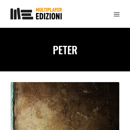
IN EVIDENZA
PETER
LIBRI
GUIDE STRATEGICHE
GADGET
NEWS
CONTATTI
CHI SIAMO
DOWNLOAD
RICERCA