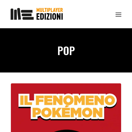
IN EVIDENZA
POP
LIBRI
GUIDE STRATEGICHE
GADGET
NEWS
CONTATTI
CHI SIAMO
DOWNLOAD
RICERCA