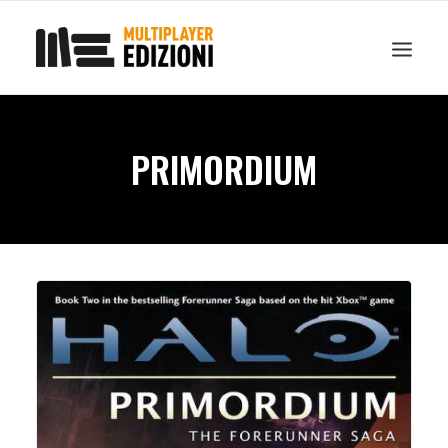
IN EVIDENZA
LIBRI
GUIDE STRATEGICHE
GADGET
PRIMORDIUM
NEWS
CONTATTI
CHI SIAMO
DOWNLOAD
RICERCA