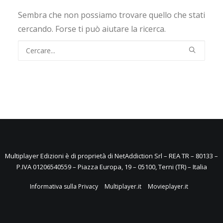
Sembra che non possiamo trovare quello che stati
cercando. Forse ti può aiutare la ricerca.
Multiplayer Edizioni è di proprietà di NetAddiction Srl – REA TR – 80133 –
P.IVA 01206540559 – Piazza Europa, 19 – 05100, Terni (TR) – Italia
Informativa sulla Privacy
Multiplayer.it
Movieplayer.it