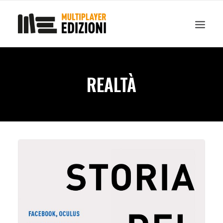
IN EVIDENZA
LIBRI
GUIDE STRATEGICHE
GADGET
REALTÀ
NEWS
CONTATTI
CHI SIAMO
DOWNLOAD
RICERCA