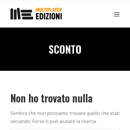
IN EVIDENZA
LIBRI
GUIDE STRATEGICHE
GADGET
SCONTO
NEWS
CONTATTI
CHI SIAMO
DOWNLOAD
Non ho trovato nulla
RICERCA
Sembra che non possiamo trovare quello che stati
cercando. Forse ti può aiutare la ricerca.