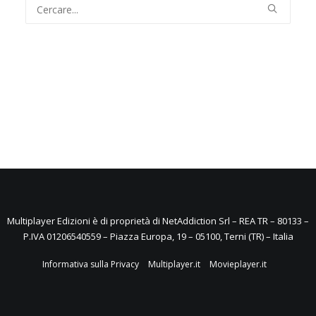
Multiplayer Edizioni è di proprietà di NetAddiction Srl – REA TR – 80133 –
P.IVA 01206540559 – Piazza Europa, 19 – 05100, Terni (TR) – Italia
Informativa sulla Privacy
Multiplayer.it
Movieplayer.it