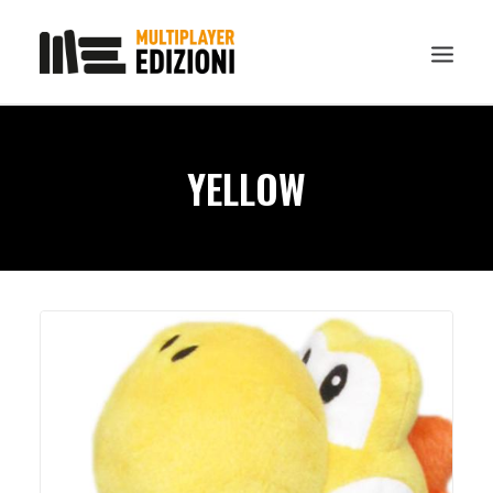
IN EVIDENZA
YELLOW
LIBRI
GUIDE STRATEGICHE
GADGET
NEWS
CONTATTI
CHI SIAMO
DOWNLOAD
RICERCA