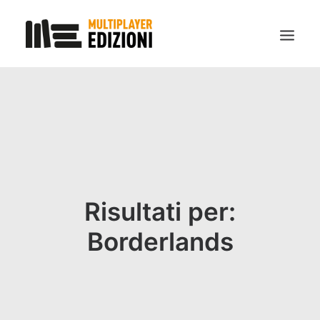
IN EVIDENZA
LIBRI
GUIDE STRATEGICHE
GADGET
NEWS
Risultati per:
CONTATTI
Borderlands
CHI SIAMO
DOWNLOAD
RICERCA