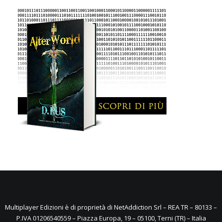
Multiplayer Edizioni è di proprietà di NetAddiction Srl – REA TR – 80133 –
P.IVA 01206540559 – Piazza Europa, 19 – 05100, Terni (TR) – Italia