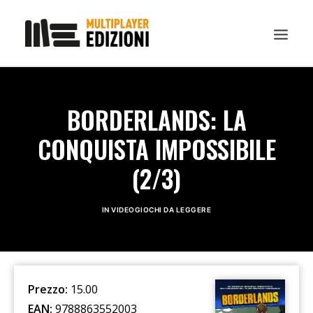
IN EVIDENZA
BORDERLANDS: LA
LIBRI
CONQUISTA IMPOSSIBILE
GUIDE STRATEGICHE
(2/3)
GADGET
NEWS
IN
VIDEOGIOCHI DA LEGGERE
CONTATTI
CHI SIAMO
DOWNLOAD
Prezzo:
15.00
RICERCA
EAN:
9788863552003