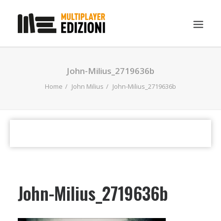
IN EVIDENZA
John-Milius_2719636b
LIBRI
Home
John Milius
John-Milius_2719636b
GUIDE STRATEGICHE
GADGET
NEWS
CONTATTI
CHI SIAMO
John-Milius_2719636b
DOWNLOAD
RICERCA